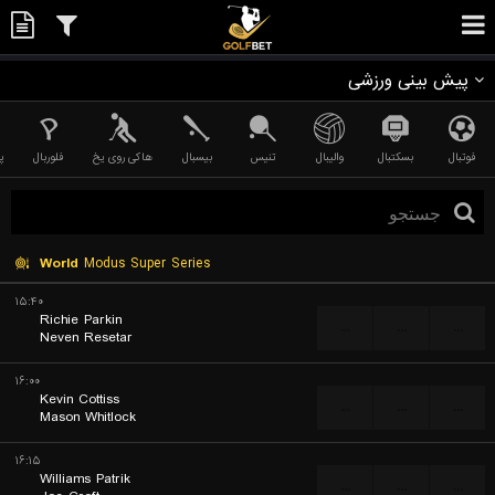
پیش بینی ورزشی
فوتبال
بسکتبال
والیبال
تنیس
بیسبال
هاکی روی یخ
فلوربال
پ
World
Modus Super Series
۱۵:۴۰
Richie Parkin
...
...
...
Neven Resetar
۱۶:۰۰
Kevin Cottiss
...
...
...
Mason Whitlock
۱۶:۱۵
Williams Patrik
...
...
...