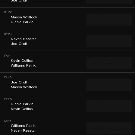
Joe Croft
۱۶:۳۵
Mason Whitlock
...
...
...
Richie Parkin
۱۶:۵۰
Neven Resetar
...
...
...
Joe Croft
۱۷:۱۰
Kevin Cottiss
...
...
...
Williams Patrik
۱۷:۲۵
Joe Croft
...
...
...
Mason Whitlock
۱۷:۴۵
Richie Parkin
...
...
...
Kevin Cottiss
۱۸:۰۰
Williams Patrik
...
...
...
Neven Resetar