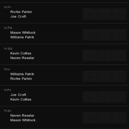
۱۸:۲۰
Richie Parkin
...
...
...
Joe Croft
۱۸:۳۵
Mason Whitlock
...
...
...
Williams Patrik
۱۸:۵۵
Kevin Cottiss
...
...
...
Neven Resetar
۱۹:۱۰
Williams Patrik
...
...
...
Richie Parkin
۱۹:۳۰
Joe Croft
...
...
...
Kevin Cottiss
۱۹:۵۰
Neven Resetar
...
...
...
Mason Whitlock