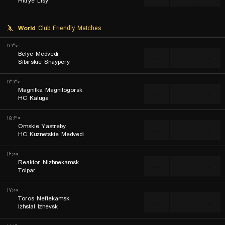
Hitrye Lisy
World
Club Friendly Matches
۱۱:۳۰
Belye Medvedi
...
...
...
Sibirskie Snaypery
۱۳:۳۰
Magnitka Magnitogorsk
...
...
...
HC Kaluga
۱۵:۳۰
Omskie Yastreby
...
...
...
HC Kuznetskie Medvedi
۱۶:۰۰
Reaktor Nizhnekamsk
...
...
...
Tolpar
۱۷:۰۰
Toros Neftekamsk
...
...
...
Izhstal Izhevsk