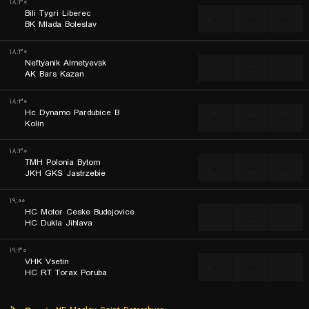
۱۸:۳۰
Bili Tygri Liberec
...
...
...
BK Mlada Boleslav
۱۸:۳۰
Neftyanik Almetyevsk
...
...
...
AK Bars Kazan
۱۸:۳۰
Hc Dynamo Pardubice B
...
...
...
Kolin
۱۸:۳۰
TMH Polonia Bytom
...
...
...
JKH GKS Jastrzebie
۱۹:۰۰
HC Motor Ceske Budejovice
...
...
...
HC Dukla Jihlava
۱۹:۳۰
VHK Vsetin
...
...
...
HC RT Torax Poruba