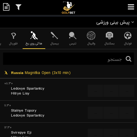
پیش بینی ورزشی
فوتبال
بسکتبال
والیبال
تنیس
بیسبال
هاکی روی یخ
فلوربال
پ
Russia
Magnitka Open (3x10 min)
۰۸:۳۰
Ledovye Spartantcy
...
...
...
Hitrye Lisy
۱۱:۳۰
Stalnye Topory
...
...
...
Ledovye Spartantcy
۱۲:۳۰
Svirepye Eji
...
...
...