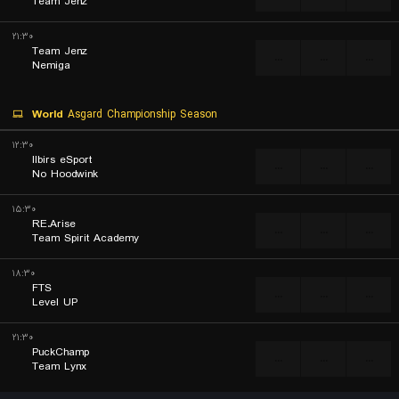
Team Jenz
۲۱:۳۰
Team Jenz
...
...
...
Nemiga
World
Asgard Championship Season
۱۲:۳۰
Ilbirs eSport
...
...
...
No Hoodwink
۱۵:۳۰
RE.Arise
...
...
...
Team Spirit Academy
۱۸:۳۰
FTS
...
...
...
Level UP
۲۱:۳۰
PuckChamp
...
...
...
Team Lynx