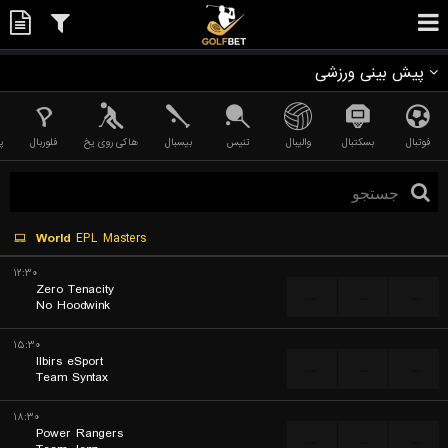
پیش بینی ورزشی
فوتبال
بسکتبال
والیبال
تنیس
بیسبال
هاکی روی یخ
فلوربال
پ
World
EPL Masters
۱۲:۳۰
Zero Tenacity
...
...
...
No Hoodwink
۱۵:۳۰
Ilbirs eSport
...
...
...
Team Syntax
۱۸:۳۰
Power Rangers
...
...
...